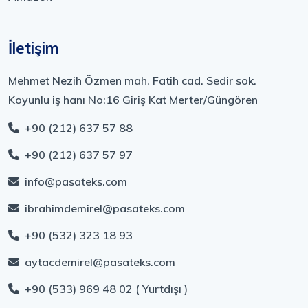
İletişim
Mehmet Nezih Özmen mah. Fatih cad. Sedir sok.
Koyunlu iş hanı No:16 Giriş Kat Merter/Güngören
+90 (212) 637 57 88
+90 (212) 637 57 97
info@pasateks.com
ibrahimdemirel@pasateks.com
+90 (532) 323 18 93
aytacdemirel@pasateks.com
+90 (533) 969 48 02 ( Yurtdışı )