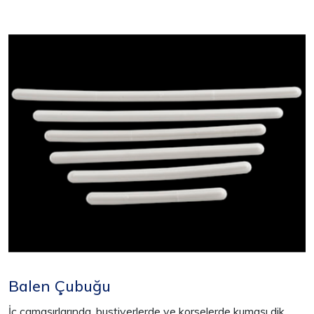
Balen Çubuğu
İç çamaşırlarında, bustiyerlerde ve korselerde kumaşı dik