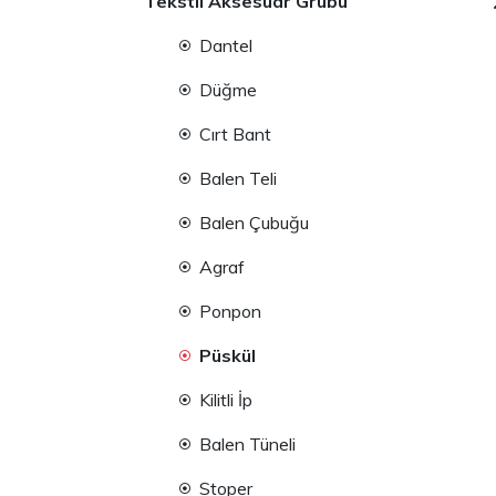
Tekstil Aksesuar Grubu
Dantel
Düğme
Cırt Bant
Balen Teli
Balen Çubuğu
Agraf
Ponpon
Püskül
Kilitli İp
Balen Tüneli
Stoper