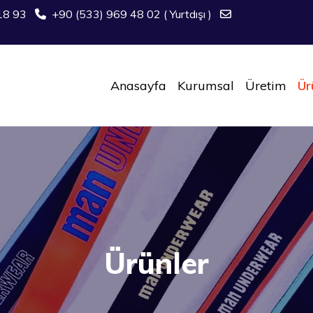
18 93
+90 (533) 969 48 02 ( Yurtdışı )
Anasayfa
Kurumsal
Üretim
Ür
Ürünler