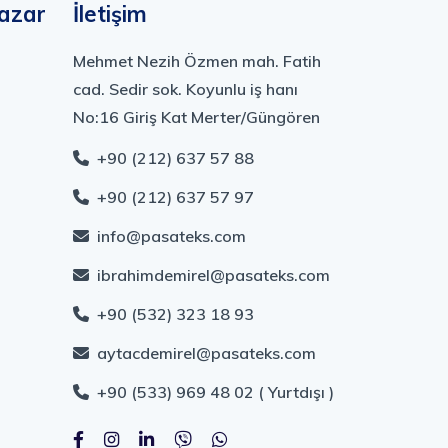
azar
İletişim
Mehmet Nezih Özmen mah. Fatih
cad. Sedir sok. Koyunlu iş hanı
No:16 Giriş Kat Merter/Güngören
+90 (212) 637 57 88
+90 (212) 637 57 97
info@pasateks.com
ibrahimdemirel@pasateks.com
+90 (532) 323 18 93
aytacdemirel@pasateks.com
+90 (533) 969 48 02 ( Yurtdışı )