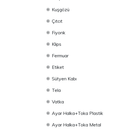
Kuşgözü
Çıtcıt
Fiyonk
Klips
Fermuar
Etiket
Sütyen Kabı
Tela
Vatka
Ayar Halka+Toka Plastik
Ayar Halka+Toka Metal